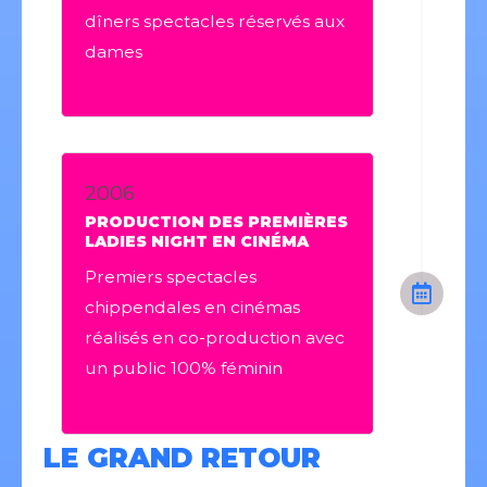
dîners spectacles réservés aux
dames
2006
PRODUCTION DES PREMIÈRES
LADIES NIGHT EN CINÉMA
Premiers spectacles
chippendales en cinémas
réalisés en co-production avec
un public 100% féminin
LE GRAND RETOUR