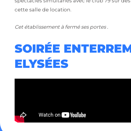
spectacles simultanés avec le club 79 sur des
cette salle de location.
Cet établissement à fermé ses portes .
SOIRÉE ENTERREM
ELYSÉES