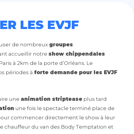
ER LES EVJF
refuser de nombreux
groupes
t accueillir notre
show chippendales
Paris à 2km de la porte d’Orléans. Le
nos périodes à
forte demande pour les EVJF
aire une
animation striptease
plus tard
ation
une fois le spectacle terminé place de
er pour commencer directement le show à leur
c le chauffeur du van des Body Temptation et