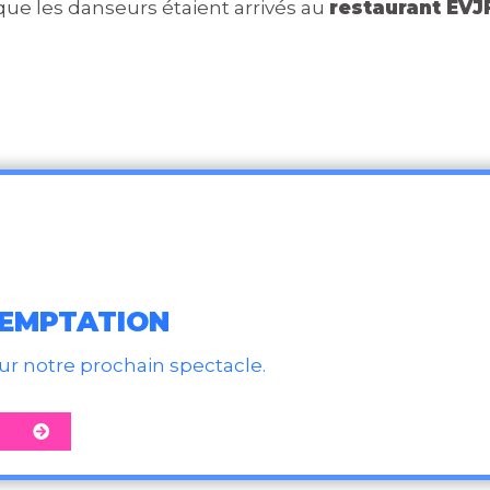
que les danseurs étaient arrivés au
restaurant EVJ
TEMPTATION
our notre prochain spectacle.